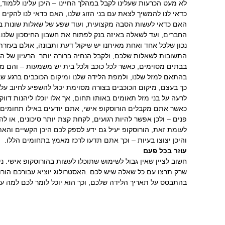
כיצד אוכל להפסיק לעשן?
כדאי לרכוש, האם
העבודה החדש?
האם יש דרך להתגבר על
כדאי לעבור דירה,
כאב כרוני?
– החל מבחירת
אפשר לקבל ברכה
לריפוי?
כלו לקבל את
שהכוכבים ממוקמים
צורה שונה, וזאת
בתחום הזוגיות – אך
ובה בעבודה שלהם.
כוכבים מאירה לכם
ות תשומת לב.
 לכם בזמן הקרוב
טרולוג בכל שלב
המבוקש, וזאת
חזרה לעמוד קודם
לקוחות ממליצים