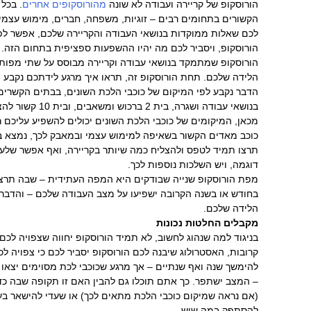
כיצד אוכל להפסיק לעשן?
ד יש הבטים
העבודה החדש?
האם יש דרך להתגבר על
ב. עם זאת, אם יש
כאב כרוני?
כדי שיבנה
אפשר לקבל ברכה
לריפוי?
ונה היא מפת
מים שבהם תעסקו.
הדבר נקבע לפי המיקום של כוכבי הלכת השונים, בבתים הקשרים בעבודה ובקריירה. בית 6 מתמקד
ם ברגע לידתכם
ה למימוש עצמי ובמאבק לכך, נמצא בבית 10 – סימן שבאופי שלכם
ע. זוהי כמובן רק
קום הכוכבים
 ביחס אל הורוסקופ
ה טובה. לעתים
תית שיכולה
יעברו לבתים אחרים
קיע במיזמים שונים
לקוחות ממליצים
תר ובינתיים