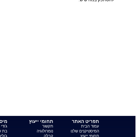
חזרה לעמוד קודם
סער פ. מודה לגילה מייכל
אני טיפוס ביישן ומופנם ואף פעם
לא הלך לי עם בנות, נדלקתי על
מישהי בעבודה ולא ידעתי מה
לעשות. הגעתי אלייך דרך חיפוש
עצות על אהבה ברשת ומאז חיי
השתנו! הסרת לי חסימות והעלית לי
את הביטחון העצמי ומי היה מאמין
– עשיתי את הצעד הראשון והיום
אנחנו יוצאים! אלף תודות, סער
להמלצות נוספות לחץ כאן!
חיפושים פופולריים באתר
Tell your friends:
אסטרולוגיה יומית
אסטרולוגיה שבועית
אסטרולוגיה חודשית