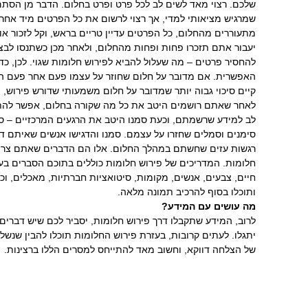
כיצד אוכל להפסיק לעשן?
 החלום עצמו
העבודה החדש?
האם יש דרך להתגבר על
 ברגע שאתם
כאב כרוני?
שובה, כי ככל שהזמן
אפשר לקבל ברכה
ות, אתם עלולים
לריפוי?
 הפרטים במהירות
ותר, וממילא אז גם
יל וסתמי.
נים והתאמות. שימו
ש מסוג מרקר,
ת שבהם הייתם, או
ריכים של פירוש
ים מכל סוג – בעלי
תדעו במה מדובר,
ין שלכם, וכעת הם
וים – של אזהרה או
חזרה לעמוד קודם
לקוחות ממליצים