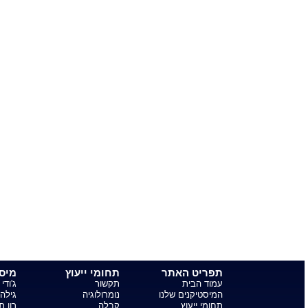
שרית מודה לבת אל קוצן
שנים הייתי מאוהבת נואשות בבחור
וכשפניתי אלייך המלצת לי על
תאריכים מסוימים לפעולה אותם
בחרת באמצעות השוואת המפות
האסטרולוגיות שלנו. היום אנחנו יחד
ומאושרים עד הגג, מאז בכל החלטה
חשובה אני פונה אלייך לקבלת ייעוץ.
להמלצות נוספות לחץ כאן!
חיפושים פופולריים באתר
Tell your friends:
אסטרולוגיה יומית
אסטרולוגיה שבועית
אסטרולוגיה חודשית